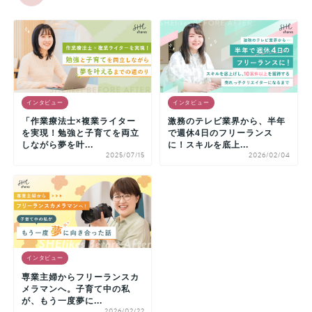
インタビュー
インタビュー
「作業療法士×複業ライター
激務のテレビ業界から、半年
を実現！勉強と子育てを両立
で週休4日のフリーランス
しながら夢を叶...
に！スキルを底上...
2025/07/15
2026/02/04
インタビュー
専業主婦からフリーランスカ
メラマンへ。子育て中の私
が、もう一度夢に...
2026/02/22