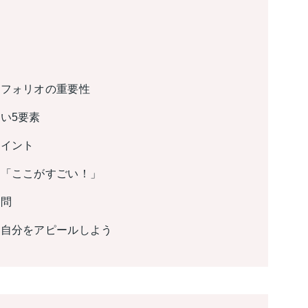
トフォリオの重要性
い5要素
ポイント
の「ここがすごい！」
質問
て自分をアピールしよう