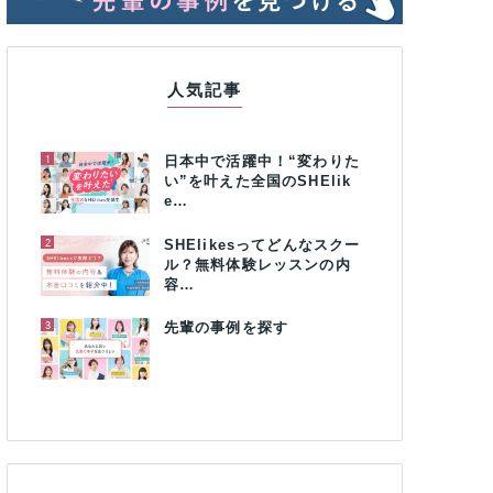
人気記事
1
日本中で活躍中！“変わりた
い”を叶えた全国のSHElik
e…
2
SHElikesってどんなスクー
ル？無料体験レッスンの内
容…
3
先輩の事例を探す