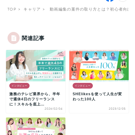
TOP
キャリア
動画編集の案件の取り方とは？初心者向け
関連記事
インタビュー
インタビュー
激務のテレビ業界から、半年
SHElikesを使って人生が変
で週休4日のフリーランス
わった100人
に！スキルを底上...
2026/02/04
2023/12/05