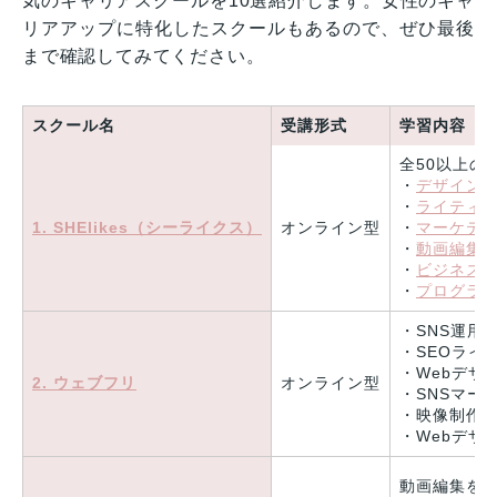
気のキャリアスクールを10選紹介します。女性のキャ
リアアップに特化したスクールもあるので、ぜひ最後
まで確認してみてください。
スクール名
受講形式
学習内容
全50以上の
・
デザイン
・
ライティ
1. SHElikes（シーライクス）
オンライン型
・
マーケテ
・
動画編集
・
ビジネス
・
プログラ
・SNS運用
・SEOライ
・Webデザ
2. ウェブフリ
オンライン型
・SNSマー
・映像制作
・Webデザ
動画編集を