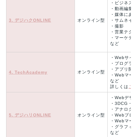
・ビジネス
・動画編集
・媒体にあ
3. デジハクONLINE
オンライン型
・サムネイ
・撮影
・営業テク
・マーケテ
など
・Webサイ
・プログラ
・アプリ開
オンライン型
4. TechAcademy
・Webマー
など
詳しくは
こ
・Webデザ
・3DCG・
・アナログ
5. デジハリONLINE
オンライン型
・Webプロ
・Webマー
・グラフィ
など