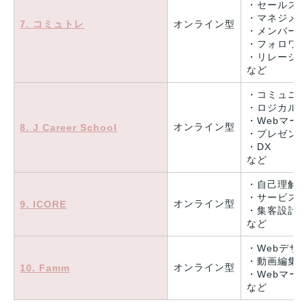
・セールス
・マネジメ
7. コミュトレ
オンライン型
・メンバー
・フォロワ
・リレーシ
など
・コミュニ
・ロジカル
・Webマー
オンライン型
8. J Career School
・プレゼン
・DX
など
・自己理解
・サービス
オンライン型
9. ICORE
・集客設計
など
・Webデザ
・動画編集
オンライン型
10. Famm
・Webマー
など