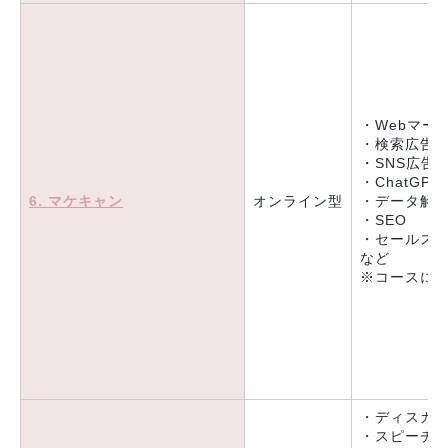
・Webマー
・検索広告
・SNS広告
・ChatGP
6. マケキャン
オンライン型
・データ解
・SEO
・セールス
など
※コースに
・ディスカ
・スピーチ