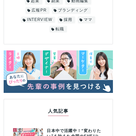
起業
副業
動画編集
広報PR
ブランディング
INTERVIEW
採用
ママ
転職
人気記事
1
日本中で活躍中！“変わりた