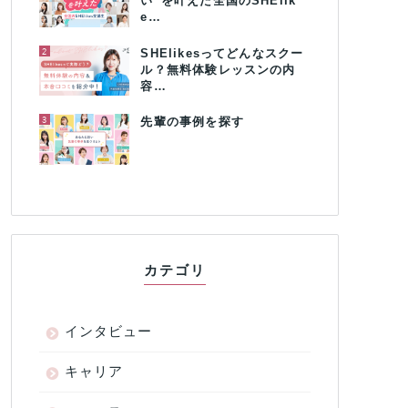
い”を叶えた全国のSHElik
e…
2
SHElikesってどんなスクー
ル？無料体験レッスンの内
容…
3
先輩の事例を探す
カテゴリ
インタビュー
キャリア