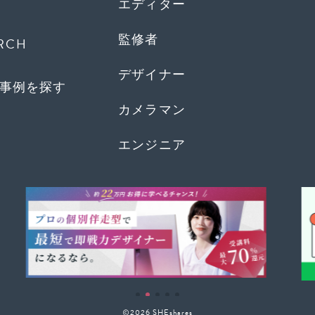
エディター
監修者
RCH
デザイナー
事例を探す
カメラマン
エンジニア
2026 SHEshares