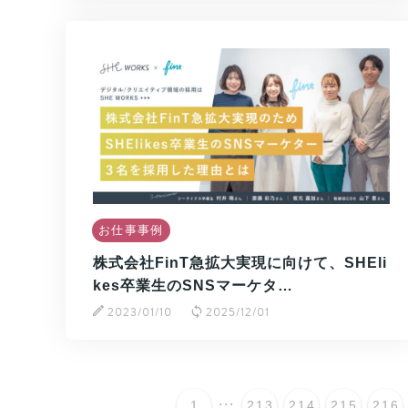
お仕事事例
株式会社FinT急拡大実現に向けて、SHEli
kes卒業生のSNSマーケタ…
2023/01/10
2025/12/01
...
1
213
214
215
216