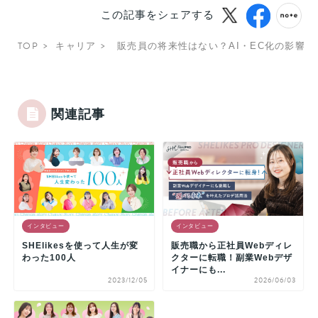
この記事をシェアする
TOP
キャリア
販売員の将来性はない？AI・EC化の影響
関連記事
インタビュー
インタビュー
SHElikesを使って人生が変
販売職から正社員Webディレ
わった100人
クターに転職！副業Webデザ
イナーにも...
2023/12/05
2026/06/03