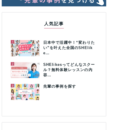
人気記事
1
日本中で活躍中！“変わりた
い”を叶えた全国のSHElik
e…
2
SHElikesってどんなスクー
ル？無料体験レッスンの内
容…
3
先輩の事例を探す