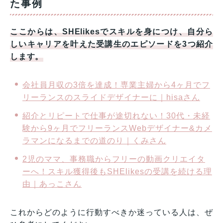
た事例
ここからは、SHElikesでスキルを身につけ、自分ら
しいキャリアを叶えた受講生のエピソードを3つ紹介
します。
会社員月収の3倍を達成！専業主婦から4ヶ月でフ
リーランスのスライドデザイナーに｜hisaさん
紹介とリピートで仕事が途切れない！30代・未経
験から9ヶ月でフリーランスWebデザイナー&カメ
ラマンになるまでの道のり｜くみさん
2児のママ、事務職からフリーの動画クリエイタ
ーへ！スキル獲得後もSHElikesの受講を続ける理
由｜あっこさん
これからどのように行動すべきか迷っている人は、ぜ