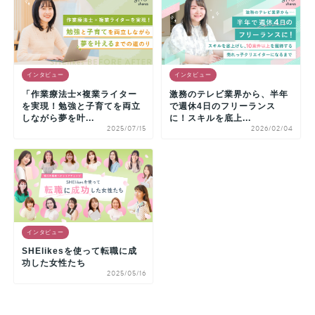
インタビュー
インタビュー
「作業療法士×複業ライター
激務のテレビ業界から、半年
を実現！勉強と子育てを両立
で週休4日のフリーランス
しながら夢を叶...
に！スキルを底上...
2025/07/15
2026/02/04
インタビュー
SHElikesを使って転職に成
功した女性たち
2025/05/16