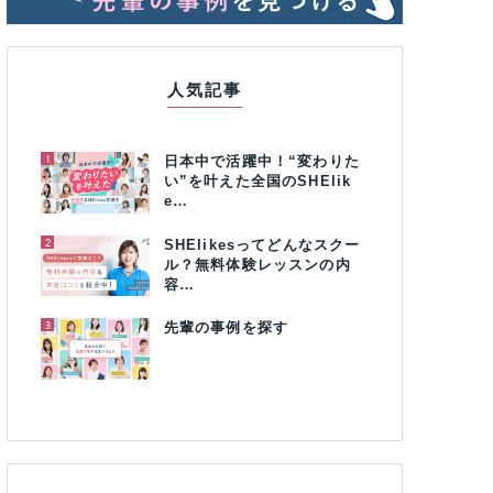
人気記事
1
日本中で活躍中！“変わりた
い”を叶えた全国のSHElik
e…
2
SHElikesってどんなスクー
ル？無料体験レッスンの内
容…
3
先輩の事例を探す