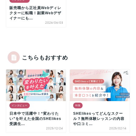
販売職から正社員Webディレ
クターに転職！副業Webデザ
イナーにも...
2026/06/03
こちらもおすすめ
インタビュー
特集
日本中で活躍中！“変わりた
SHElikesってどんなスクー
い”を叶えた全国のSHElikes
ル？無料体験レッスンの内容
受講生...
や口コミ...
2025/12/24
2025/02/14