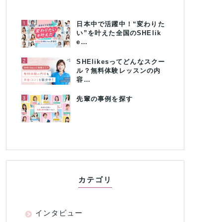
1
日本中で活躍中！“変わりた
い”を叶えた全国のSHElik
e…
2
SHElikesってどんなスクー
ル？無料体験レッスンの内
容…
3
先輩の事例を探す
カテゴリ
インタビュー