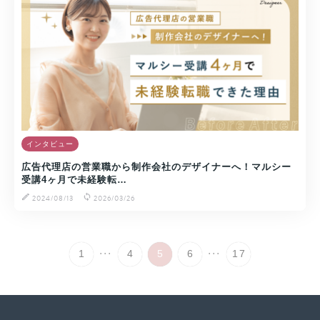
インタビュー
広告代理店の営業職から制作会社のデザイナーへ！マルシー
受講4ヶ月で未経験転…
2024/08/13
2026/03/26
...
...
1
4
5
6
17