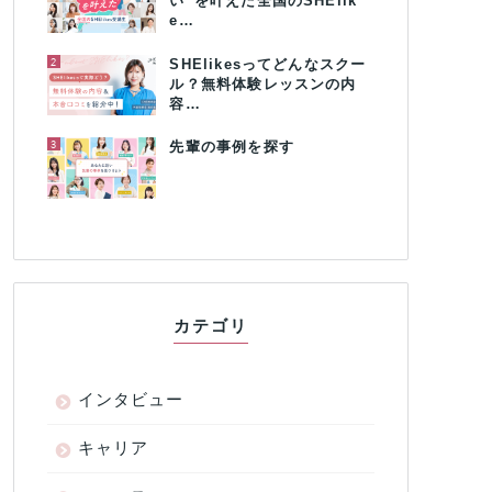
い”を叶えた全国のSHElik
e…
2
SHElikesってどんなスクー
ル？無料体験レッスンの内
容…
3
先輩の事例を探す
カテゴリ
インタビュー
キャリア