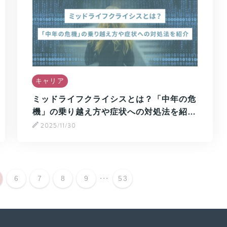
キャリア
ミッドライフクライシスとは？「中年の危
機」の乗り越え方や症状への対処法を紹…
2025/11/30
...
6
7
8
9
53