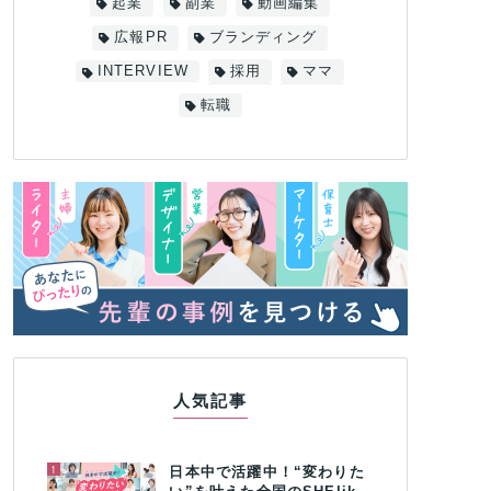
起業
副業
動画編集
広報PR
ブランディング
INTERVIEW
採用
ママ
転職
人気記事
1
日本中で活躍中！“変わりた