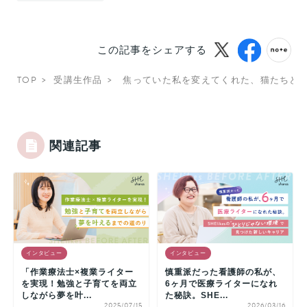
この記事をシェアする
TOP
受講生作品
焦っていた私を変えてくれた、猫たちと
関連記事
インタビュー
インタビュー
「作業療法士×複業ライター
慎重派だった看護師の私が、
を実現！勉強と子育てを両立
6ヶ月で医療ライターになれ
しながら夢を叶...
た秘訣。SHE...
2025/07/15
2026/03/16