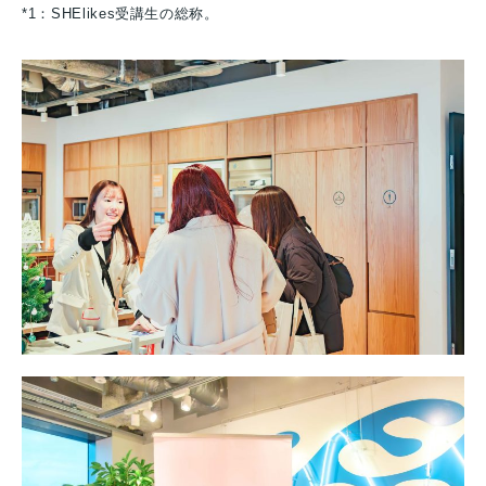
*1：SHElikes受講生の総称。