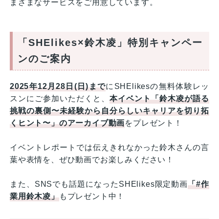
まざまなサービスをご用意しています。
「SHElikes×鈴木凌」特別キャンペー
ンのご案内
2025年12月28日(日)まで
にSHElikesの無料体験レッ
スンにご参加いただくと、
本イベント「鈴木凌が語る
挑戦の裏側〜未経験から自分らしいキャリアを切り拓
くヒント〜」のアーカイブ動画
をプレゼント！
イベントレポートでは伝えきれなかった鈴木さんの言
葉や表情を、ぜひ動画でお楽しみください！
また、SNSでも話題になったSHElikes限定動画
「#作
業用鈴木凌」
もプレゼント中！