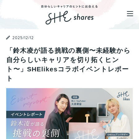
2025/12/12
「鈴木凌が語る挑戦の裏側〜未経験から
自分らしいキャリアを切り拓くヒン
ト〜」SHElikesコラボイベントレポー
ト