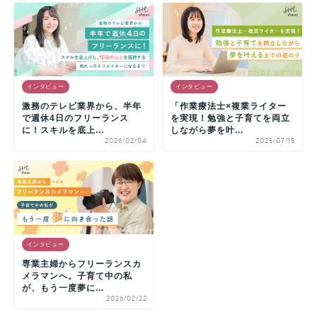
インタビュー
インタビュー
激務のテレビ業界から、半年
「作業療法士×複業ライター
で週休4日のフリーランス
を実現！勉強と子育てを両立
に！スキルを底上...
しながら夢を叶...
2026/02/04
2025/07/15
インタビュー
専業主婦からフリーランスカ
メラマンへ。子育て中の私
が、もう一度夢に...
2026/02/22