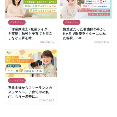
インタビュー
インタビュー
「作業療法士×複業ライター
慎重派だった看護師の私が、
を実現！勉強と子育てを両立
6ヶ月で医療ライターになれ
しながら夢を叶...
た秘訣。SHE...
2025/07/15
2026/03/16
インタビュー
専業主婦からフリーランスカ
メラマンへ。子育て中の私
が、もう一度夢に...
2026/02/22