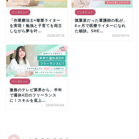
インタビュー
インタビュー
「作業療法士×複業ライター
慎重派だった看護師の私が、
を実現！勉強と子育てを両立
6ヶ月で医療ライターになれ
しながら夢を叶...
た秘訣。SHE...
2025/07/15
2026/03/16
インタビュー
激務のテレビ業界から、半年
で週休4日のフリーランス
に！スキルを底上...
2026/02/04