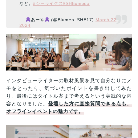
など。
#シーライクス
#SHEumeda
—
あーや
(@Blumen_SHE17)
March 22,
2024
インタビューライターの取材風景を見て自分なりにメ
モをとったり、気づいたポイントを書き出してみた
り。最後にはタイトル案まで考えるという実践的な内
容となりました。
登壇した方に直接質問できる点も、
オフラインイベントの魅力です。