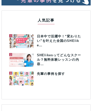
人気記事
1
日本中で活躍中！“変わりた
い”を叶えた全国のSHElik
e…
2
SHElikesってどんなスクー
ル？無料体験レッスンの内
容…
3
先輩の事例を探す