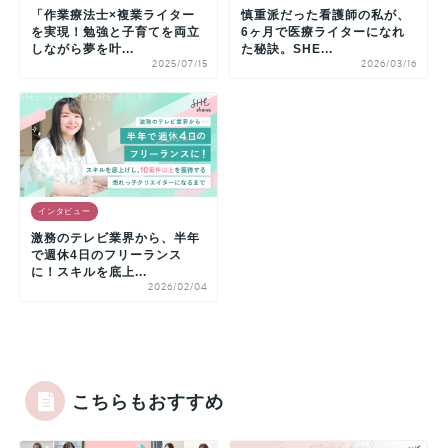
「作業療法士×複業ライター
慎重派だった看護師の私が、
を実現！勉強と子育てを両立
6ヶ月で医療ライターになれ
しながら夢を叶...
た秘訣。SHE...
2025/07/15
2026/03/16
インタビュー
激務のテレビ業界から、半年
で週休4日のフリーランス
に！スキルを底上...
2026/02/04
こちらもおすすめ