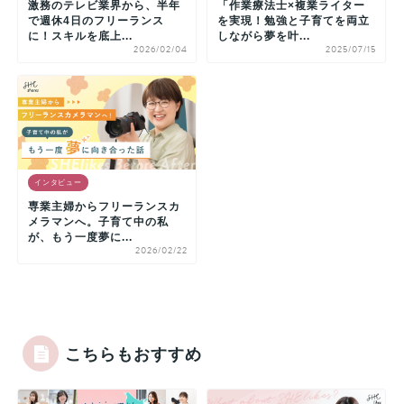
激務のテレビ業界から、半年
「作業療法士×複業ライター
で週休4日のフリーランス
を実現！勉強と子育てを両立
に！スキルを底上...
しながら夢を叶...
2026/02/04
2025/07/15
インタビュー
専業主婦からフリーランスカ
メラマンへ。子育て中の私
が、もう一度夢に...
2026/02/22
こちらもおすすめ