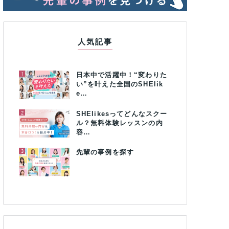
人気記事
1
日本中で活躍中！“変わりた
い”を叶えた全国のSHElik
e…
2
SHElikesってどんなスクー
ル？無料体験レッスンの内
容…
3
先輩の事例を探す