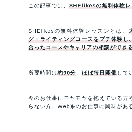
この記事では、
SHElikesの無料体験
SHElikesの無料体験レッスンとは、
グ・ライティングコースをプチ体験
し
合ったコースやキャリアの相談ができ
所要時間は
約90分
、
ほぼ毎日開催
して
今のお仕事にモヤモヤを抱えている方
らない方、Web系のお仕事に興味があ