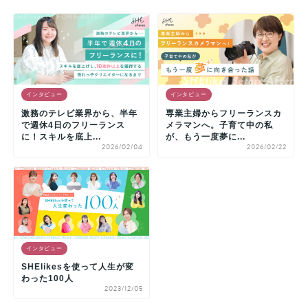
インタビュー
インタビュー
激務のテレビ業界から、半年
専業主婦からフリーランスカ
で週休4日のフリーランス
メラマンへ。子育て中の私
に！スキルを底上...
が、もう一度夢に...
2026/02/04
2026/02/22
インタビュー
SHElikesを使って人生が変
わった100人
2023/12/05