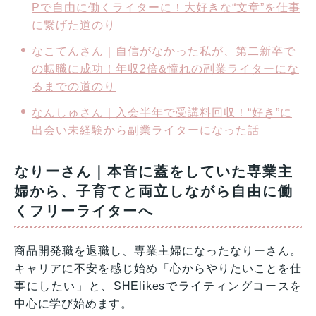
Pで自由に働くライターに！大好きな“文章”を仕事
に繋げた道のり
なこてんさん｜自信がなかった私が、第二新卒で
の転職に成功！年収2倍&憧れの副業ライターにな
るまでの道のり
なんしゅさん｜入会半年で受講料回収！“好き”に
出会い未経験から副業ライターになった話
なりーさん｜本音に蓋をしていた専業主
婦から、子育てと両立しながら自由に働
くフリーライターへ
商品開発職を退職し、専業主婦になったなりーさん。
キャリアに不安を感じ始め「心からやりたいことを仕
事にしたい」と、SHElikesでライティングコースを
中心に学び始めます。