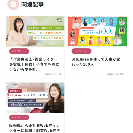
関連記事
インタビュー
インタビュー
「作業療法士×複業ライター
SHElikesを使って人生が変
を実現！勉強と子育てを両立
わった100人
しながら夢を叶...
2025/07/15
2023/12/05
インタビュー
販売職から正社員Webディレ
クターに転職！副業Webデザ