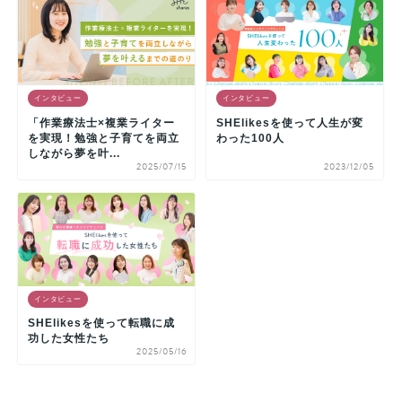
インタビュー
インタビュー
「作業療法士×複業ライター
SHElikesを使って人生が変
を実現！勉強と子育てを両立
わった100人
しながら夢を叶...
2025/07/15
2023/12/05
インタビュー
SHElikesを使って転職に成
功した女性たち
2025/05/16