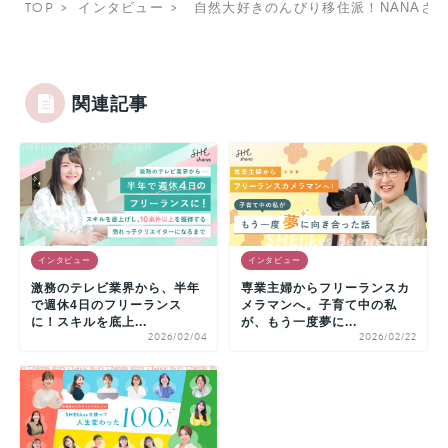
TOP
インタビュー
自然大好きのんびり移住派！NANAさ
関連記事
インタビュー
インタビュー
激務のテレビ業界から、半年
専業主婦からフリーランスカ
で週休4日のフリーランス
メラマンへ。子育て中の私
に！スキルを底上...
が、もう一度夢に...
2026/02/04
2026/02/22