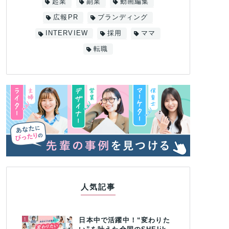
起業
副業
動画編集
広報PR
ブランディング
INTERVIEW
採用
ママ
転職
人気記事
1
日本中で活躍中！“変わりた