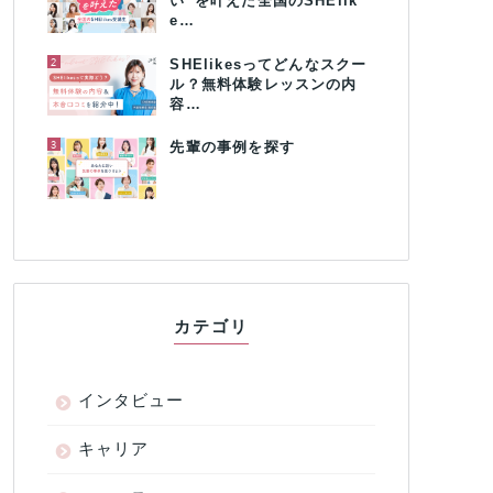
い”を叶えた全国のSHElik
e…
2
SHElikesってどんなスクー
ル？無料体験レッスンの内
容…
3
先輩の事例を探す
カテゴリ
インタビュー
キャリア