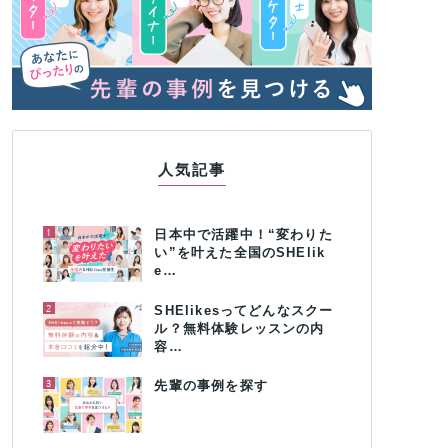
人気記事
1
日本中で活躍中！“変わりた
い”を叶えた全国のSHElik
e…
2
SHElikesってどんなスクー
ル？無料体験レッスンの内
容…
3
先輩の事例を探す